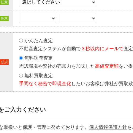
かんたん査定
不動産査定システムが自動で
３秒以内にメールで
査定
無料訪問査定
周辺環境や弊社の売却力を加味した
高値査定額
をご提
無料買取査定
手間なく秘密で即現金化
したいお客様は弊社が買取致
をご入力ください
な取扱いと保護・管理に努めております。
個人情報保護方針
を