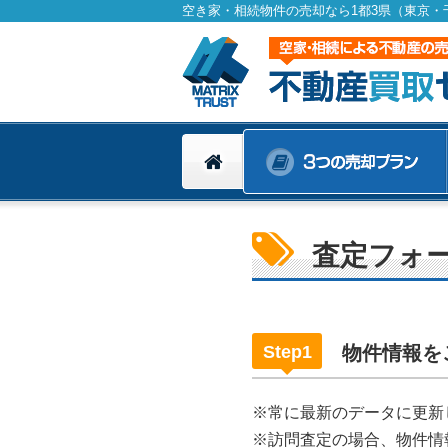
空き家・相続物件の売却なら1都3県（東京
査定フォ
Step1
物件情報を
※常に最新のデータに更新
※訪問査定の場合、物件情