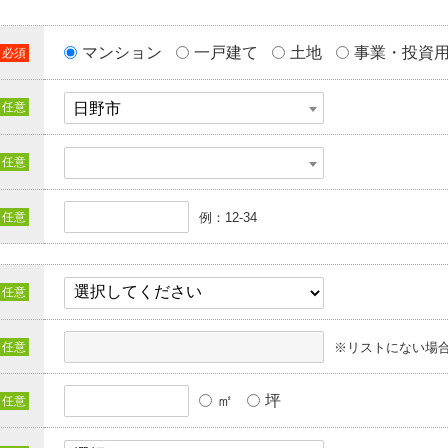
マンション
一戸建て
土地
事業・投資
日野市
例：12-34
※リストにない場
㎡
坪