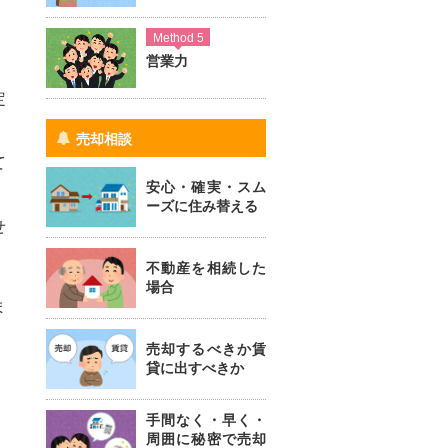
Method 5
営業力
定
売却相談
て
安心・確実・スム
ーズに住み替える
せ
不動産を相続した
場合
ま
売却するべきか賃
貸に出すべきか
手間なく・早く・
周囲に秘密で売却