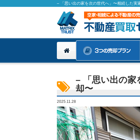
– 「思い出の
却〜
2025.11.28