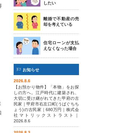
したい
得
離婚で不動産の売
却を考えている
住宅ローンが支払
えなくなった場合
お知らせ
2026.8.6
【お預かり物件】「本物」をお探
しの方へ。江戸時代に建築され、
大切に受け継がれてきた甲府の古
ま
民家｜甲府市右左口町(うばぐちち
ょう)の古民家｜680万円｜株式会
口
社マトリックストラスト｜
2026.8.6
2026.8.3