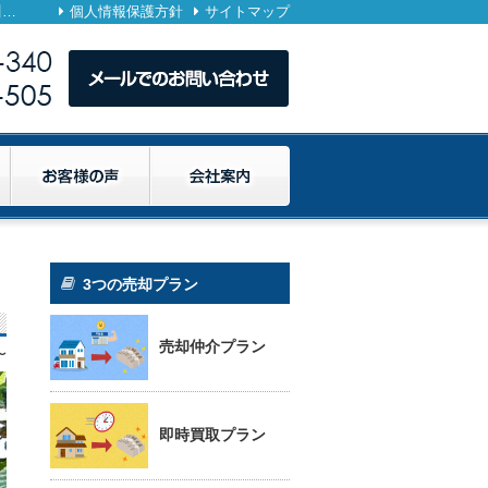
– 「思い出の家を次の世代へ」〜相続した実家の売却〜 – 空き家・相続物件の売却なら1都3県（東京・千葉・埼玉・神奈川）に対応のマトリックストラスト
個人情報保護方針
サイトマップ
3つの売却プラン
売却仲介プラン
〜
即時買取プラン