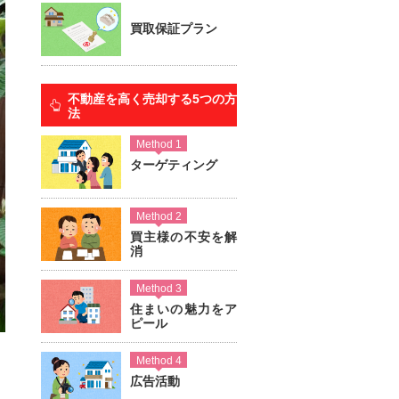
買取保証プラン
不動産を高く売却する5つの方
法
Method 1
ターゲティング
Method 2
買主様の不安を解
消
Method 3
住まいの魅力をア
ピール
Method 4
広告活動