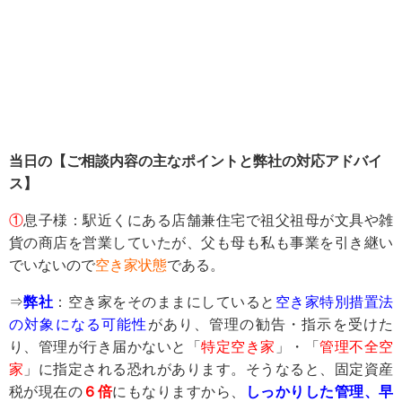
当日の【ご相談内容の主なポイントと弊社の対応アドバイ
ス】
①
息子様：駅近くにある店舗兼住宅で祖父祖母が文具や雑
貨の商店を営業していたが、父も母も私も事業を引き継い
でいないので
空き家状態
である。
⇒
弊社
：空き家をそのままにしていると
空き家特別措置法
の対象になる可能性
があり、管理の勧告・指示を受けた
り、管理が行き届かないと「
特定空き家
」・「
管理不全空
家
」に指定される恐れがあります。そうなると、固定資産
税が現在の
６倍
にもなりますから、
しっかりした管理、早