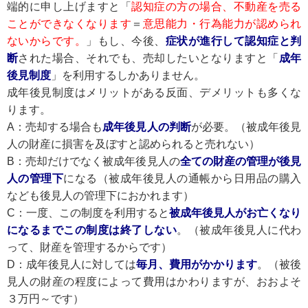
端的に申し上げますと「
認知症の方の場合、不動産を売る
ことができなくなります
＝
意思能力・行為能力が認められ
ないからです。
」もし、今後、
症状が進行して認知症と判
断
された場合、それでも、売却したいとなりますと「
成年
後見制度
」を利用するしかありません。
成年後見制度はメリットがある反面、デメリットも多くな
ります。
A：売却する場合も
成年後見人の判断
が必要。（被成年後見
人の財産に損害を及ぼすと認められると売れない）
B：売却だけでなく被成年後見人の
全ての財産の管理が後見
人の管理下
になる（被成年後見人の通帳から日用品の購入
なども後見人の管理下におかれます）
C：一度、この制度を利用すると
被成年後見人がお亡くなり
になるまでこの制度は終了しない
。（被成年後見人に代わ
って、財産を管理するからです）
D：成年後見人に対しては
毎月、費用がかかります
。（被後
見人の財産の程度によって費用はかわりますが、おおよそ
３万円～です）