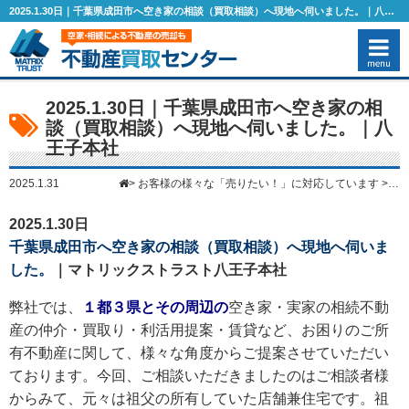
2025.1.30日｜千葉県成田市へ空き家の相談（買取相談）へ現地へ伺いました。｜八王子本社 – 空き家・相続物件の売却なら1都3県（東京・千葉・埼玉・神奈川）に対応のマトリックストラスト
2025.1.30日｜千葉県成田市へ空き家の相
談（買取相談）へ現地へ伺いました。｜八
王子本社
2025.1.31
>
お客様の様々な「売りたい！」に対応しています
>
2
2025.1.30日
千葉県成田市へ空き家の相談（買取相談）へ現地へ伺いま
した。
｜マトリックストラスト八王子本社
弊社では、
１都３県とその周辺の
空き家・実家の相続不動
産の仲介・買取り・利活用提案・賃貸など、お困りのご所
有不動産に関して、様々な角度からご提案させていただい
ております。今回、ご相談いただきましたのはご相談者様
からみて、元々は祖父の所有していた店舗兼住宅です。祖