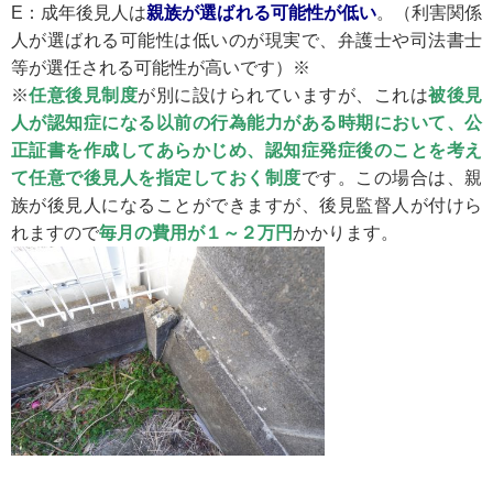
E：成年後見人は
親族が選ばれる可能性が低い
。（利害関係
人が選ばれる可能性は低いのが現実で、弁護士や司法書士
等が選任される可能性が高いです）※
※
任意後見制度
が別に設けられていますが、これは
被
後見
人が認知症になる以前の行為能力がある時期において、
公
正証書を作成してあらかじめ、認知症発症後のことを考え
て任意で後見人を指定しておく制度
です。この場合は、親
族が後見人になることができますが、後見監督人が付けら
れますので
毎月の費用が１～２万円
かかります。