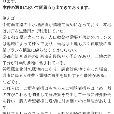
ります。
本件の調査において問題点も出てきております。
例えば・・・
①前面道路の上水埋設管が隣地で留めになっており、本地
は井戸を生活用水で利用していた。
②１都３県と言っても、人口動態や需要と供給のバランス
は地域によって様々であり、当地は土地も広く買取後の事
業プランを慎重に練らなくてはならない。
③都市計画道路の計画決定段階だが予定があり、土地の約
半分が計画対象地に含まれている。
④埋蔵文化財包蔵地内にあり、調査対象地であった場合、
調査に係る人件費・重機の費用を負担する可能性がある。
などです。
これらは、ご所有者様はもちろんご相談者様をはじめ一般
の方がこれらを調査して解決策を見出して一般に仲介販売
を行い、購入希望者様に適切に引き継ぐのは無理がありま
す。
弊社マトリックストラスト｜不動産相続の相談窓口は、こ