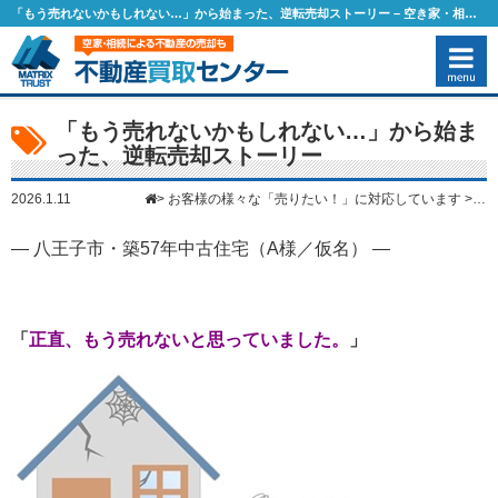
「もう売れないかもしれない…」から始まった、逆転売却ストーリー – 空き家・相続物件の売却なら1都3県（東京・千葉・埼玉・神奈川）に対応のマトリックストラスト
「もう売れないかもしれない…」から始ま
った、逆転売却ストーリー
>
お客様の様々な「売りたい！」に対応しています
>
「
2026.1.11
― 八王子市・築57年中古住宅（A様／仮名） ―
「
正直、もう売れないと思っていました。
」