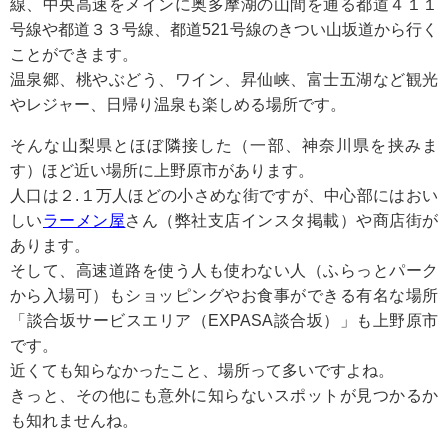
線、中央高速をメインに奥多摩湖の山間を通る都道４１１
号線や都道３３号線、都道521号線のきつい山坂道から行く
ことができます。
温泉郷、桃やぶどう、ワイン、昇仙峡、富士五湖など観光
やレジャー、日帰り温泉も楽しめる場所です。
そんな山梨県とほぼ隣接した（一部、神奈川県を挟みま
す）ほど近い場所に上野原市があります。
人口は２.１万人ほどの小さめな街ですが、中心部にはおい
しい
ラーメン屋
さん（弊社支店インスタ掲載）や商店街が
あります。
そして、高速道路を使う人も使わない人（ふらっとパーク
から入場可）もショッピングやお食事ができる有名な場所
「談合坂サービスエリア（EXPASA談合坂）」も上野原市
です。
近くても知らなかったこと、場所って多いですよね。
きっと、その他にも意外に知らないスポットが見つかるか
も知れませんね。