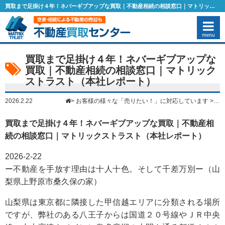
買取まで足掛け４年！ネバーギブアップな買取｜不動産相続の相談窓口｜マトリックストラスト（本社レポート） – 空き家・相続物件の売却なら1都3県（東京・千葉・埼玉・神奈川）に対応のマトリックストラスト
買取まで足掛け４年！ネバーギブアップな
買取｜不動産相続の相談窓口｜マトリック
ストラスト（本社レポート）
2026.2.22
>
お客様の様々な「売りたい！」に対応しています
>
買
買取まで足掛け４年！ネバーギブアップな買取｜不動産相
続の相談窓口｜マトリックストラスト（本社レポート）
2026-2-22
ー不動産を手放す理由は十人十色。そして千差万別ー（山
梨県上野原市桑久保の家）
山梨県は東京都に隣接した甲信越エリアに分類される場所
ですが、弊社のある八王子からは国道２０号線やＪＲ中央