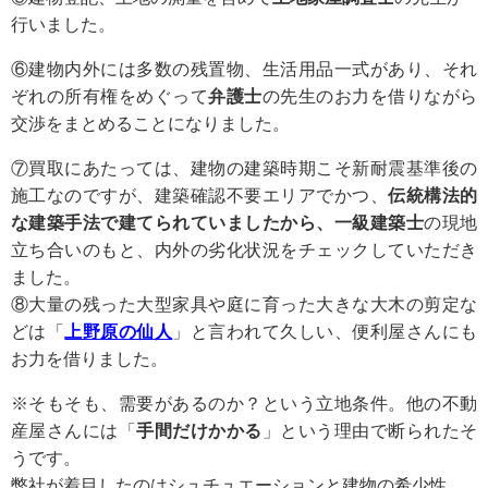
行いました。
⑥建物内外には多数の残置物、生活用品一式があり、それ
ぞれの所有権をめぐって
弁護士
の先生のお力を借りながら
交渉をまとめることになりました。
⑦買取にあたっては、建物の建築時期こそ新耐震基準後の
施工なのですが、建築確認不要エリアでかつ、
伝統構法的
な建築手法で建てられていましたから、
一級建築士
の現地
立ち合いのもと、内外の劣化状況をチェックしていただき
ました。
⑧大量の残った大型家具や庭に育った大きな大木の剪定な
どは「
上野原の仙人
」と言われて久しい、便利屋さんにも
お力を借りました。
※そもそも、需要があるのか？という立地条件。他の不動
産屋さんには「
手間だけかかる
」という理由で断られたそ
うです。
弊社が着目したのはシュチュエーションと建物の希少性。