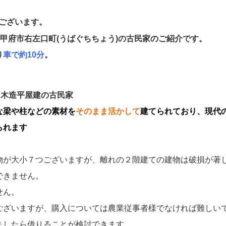
ございます。
】甲府市右左口町(うばぐちちょう)の古民家のご紹介です。
り
車で約10分
。
る木造平屋建の古民家
な梁や柱などの素材を
そのまま活かして
建てられており、現代
られます
物が大小７つございますが、離れの２階建ての建物は破損が著
できません。
せん。
ございますが、購入については農業従事者様でなければ難しい
ましたら借りることが検討できます。