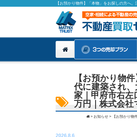
【お預かり物件
代に建築され、
家｜甲府市右左口
万円｜株式会社マ
>
お知らせ
>
【お預かり物件】「本物」をお探
2026.8.6