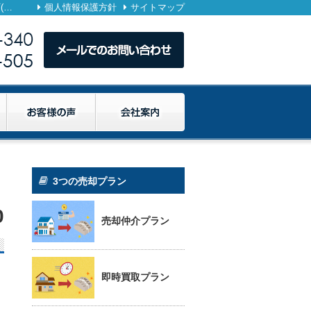
【お預かり物件】「本物」をお探しの方へ。江戸時代に建築され、大切に受け継がれてきた甲府の古民家｜甲府市右左口町(うばぐちちょう)の古民家｜680万円｜株式会社マトリックストラスト｜2026.8.6 – 空き家・相続物件の売却なら1都3県（東京・千葉・埼玉・神奈川）に対応のマトリックストラスト
個人情報保護方針
サイトマップ
3つの売却プラン
民
0
売却仲介プラン
即時買取プラン