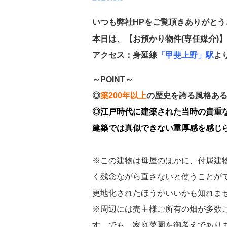
いつも弊社HPをご覧頂きありがとう
本日は、【お預かり物件(専任媒介)
アクセス：身延線
「甲斐上野」駅
よ
～POINT～
◎
築200年以上
の歴史を誇る風格あ
◎江戸時代に建築された当時の貴重
建築では真似できない重厚感を感じ
※この建物は母屋のほかに、付属建
く残念ながら直さないと使うことが
更地化されたほうがいいかも知れま
※周辺には売主様ご所有の畑が多数
す。でも、家庭菜園を御考えであり