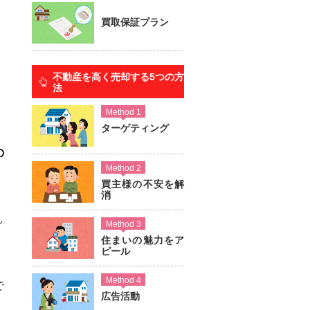
買取保証プラン
不動産を高く売却する5つの方
法
Method 1
ターゲティング
の
Method 2
買主様の不安を解
消
し
Method 3
住まいの魅力をア
ピール
Method 4
で
広告活動