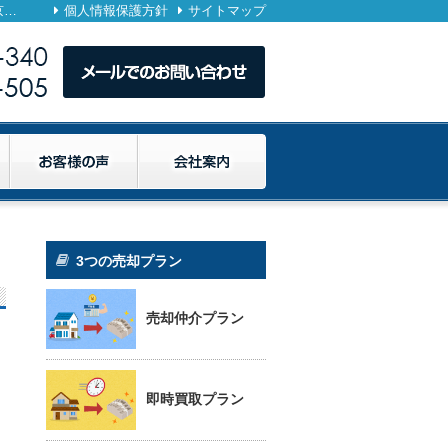
【サブリース地獄からの解放、都心ワンルーム売却劇！新築神話の落とし穴】 – 空き家・相続物件の売却なら1都3県（東京・千葉・埼玉・神奈川）に対応のマトリックストラスト
個人情報保護方針
サイトマップ
却
3つの売却プラン
売却仲介プラン
即時買取プラン