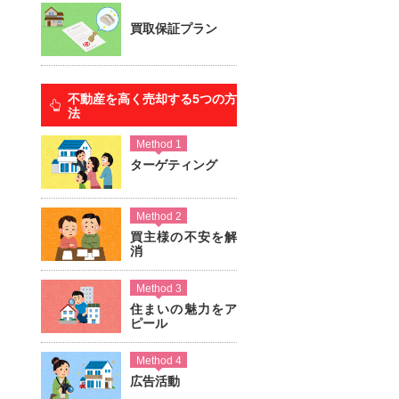
買取保証プラン
不動産を高く売却する5つの方
法
Method 1
ターゲティング
Method 2
買主様の不安を解
消
Method 3
住まいの魅力をア
ピール
Method 4
広告活動