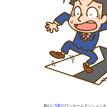
都心に
5室
のワンルームマンションを