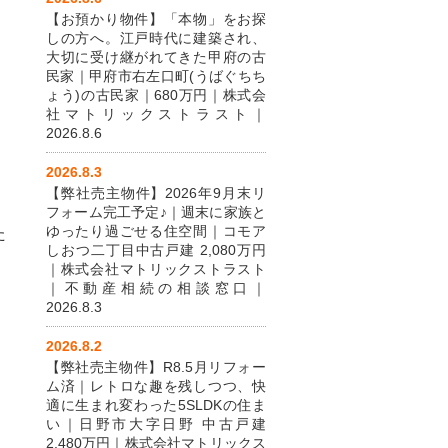
【お預かり物件】「本物」をお探
しの方へ。江戸時代に建築され、
大切に受け継がれてきた甲府の古
民家｜甲府市右左口町(うばぐちち
ょう)の古民家｜680万円｜株式会
社マトリックストラスト｜
2026.8.6
2026.8.3
【弊社売主物件】2026年9月末リ
フォーム完工予定♪｜週末に家族と
ゆったり過ごせる住空間｜コモア
た
しおつ二丁目中古戸建 2,080万円
｜株式会社マトリックストラスト
｜不動産相続の相談窓口｜
2026.8.3
2026.8.2
【弊社売主物件】R8.5月リフォー
ム済｜レトロな趣を残しつつ、快
適に生まれ変わった5SLDKの住ま
い｜日野市大字日野 中古戸建
2,480万円｜株式会社マトリックス